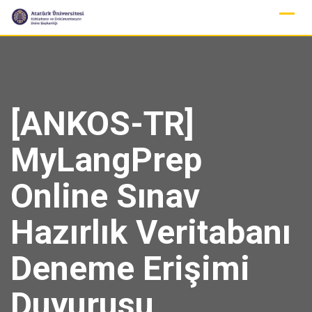
Skip
to
content
[ANKOS-TR]
MyLangPrep
Online Sınav
Hazırlık Veritabanı
Deneme Erişimi
Duyurusu