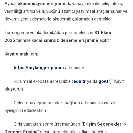
Ayrıca
akademisyenlere yönelik
, yapay zeka ile geliştirilmiş,
verimliliği artırıcı ve iş yükünü azaltıcı yazılımsal araçlar sunar ve
devamlı yeni eklemelerle akademik çalışmaları destekler.
Tüm öğrenci ve akademik/idari personelimizin
31 Ekim
2025
tarihine kadar
sınırsız
deneme erişimine
açıktır.
Kayıt olmak için:
·
https://mylangprep.com
adresinde
· Kurumsal e-posta adresinizle (
edu.tr
ya da
gov.tr
) “Kayıt”
oluşturun.
· Gelen onay epostasındaki bağlantı adresini tıklayarak
üyeliğinizi etkinleştirin.
· Giriş yaptıktan sonra üst menüden “
Erişim Seçenekleri >
Deneme Erişimi
” seçin, tüm eğitimler etkinleşecektir.