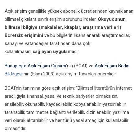
Açık erişim genellikle yüksek abonelik ücretlerinden kaynaklanan
bilimsel çıktılara sınırlı erişim sorununu irdeler.
Okuyucunun
bilimsel bilgiye (makaleler, kitaplar, araştırma verileri)
ücretsiz erişimini
ve bu bilgilerin lisanslanarak araştırmacılar,
sanayi ve vatandaşlar tarafından daha çok
kullanılmasını
sağlayan uygulama
dır.
Budapeşte Açık Erişim Girişimi
’nin (BOAI) ve
Açık Erişim Berlin
Bildirgesi
’nin (Ekim 2003) açık erişim tanımları önemlidir.
BOAI’nin tanımına göre açık erişim; “Bilimsel literatürün İnternet
aracılığıyla finansal, yasal ve teknik bariyerler olmaksızın,
erişilebilir, okunabilir, kaydedilebilir, kopyalanabilir, yazdırılabilir,
taranabilir, tam metne bağlantı verilebilir, dizinlenebilir, yazılıma
veri olarak aktarılabilir ve her türlü yasal amaç için kullanılabilir
olması”’dır.