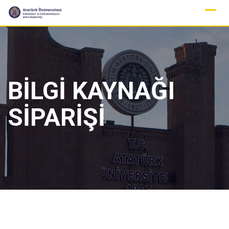
Skip
to
content
BİLGİ KAYNAĞI
SİPARİŞİ