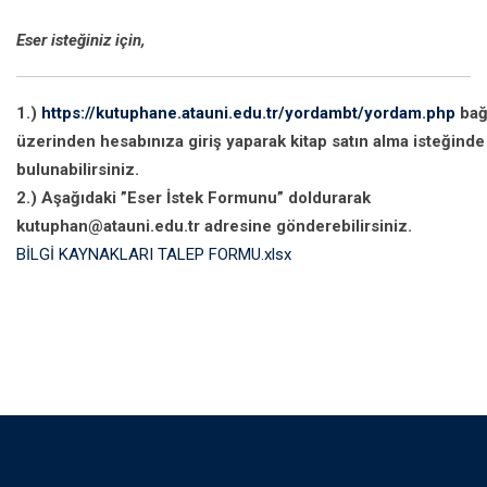
Eser isteğiniz için,
1.)
https://kutuphane.atauni.edu.tr/yordambt/yordam.php
bağl
üzerinden hesabınıza giriş yaparak kitap satın alma isteğinde
bulunabilirsiniz.
2.) Aşağıdaki ”Eser İstek Formunu” doldurarak
kutuphan@atauni.edu.tr adresine gönderebilirsiniz.
BİLGİ KAYNAKLARI TALEP FORMU.xlsx