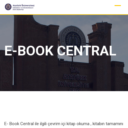
Skip
to
content
E-BOOK CENTRAL
E- Book Central ile ilgili çevrim içi kitap okuma , kitabın tamamını